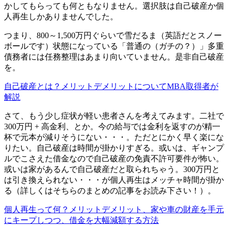
かしてもらっても何ともなりません。選択肢は自己破産か個
人再生しかありませんでした。
つまり、800～1,500万円ぐらいで雪だるま（英語だとスノー
ボールです）状態になっている「普通の（ガチの？）」多重
債務者には任務整理はあまり向いていません。是非自己破産
を。
自己破産とは？メリットデメリットについてMBA取得者が
解説
さて、もう少し症状が軽い患者さんを考えてみます。二社で
300万円 + 高金利、とか。今の給与では金利を返すのが精一
杯で元本が減りそうにない・・・。ただとにかく早く楽にな
りたい。自己破産は時間が掛かりすぎる。或いは、ギャンプ
ルでこさえた借金なので自己破産の免責不許可要件が怖い。
或いは家があるんで自己破産だと取られちゃう。300万円と
は引き換えられない・・・が個人再生はメッチャ時間が掛か
る（詳しくはそちらのまとめの記事をお読み下さい！）。
個人再生って何？メリットデメリット、家や車の財産を手元
にキープしつつ、借金を大幅減額する方法