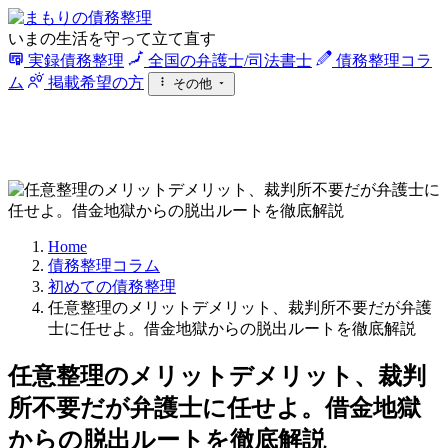
いまの生活を守って立て直す
実録債務整理
全国の弁護士/司法書士
債務整理コラ
ム
掲載希望の方
その他
執筆者・監修者
利用規約
個人情報保護方針
サイ
ト運営方針
プライバシーポリシー
Cookie/情報の外部
送信について
運営会社
Home
債務整理コラム
初めての債務整理
任意整理のメリットデメリット、裁判所不要だが弁護
士に任せよ。借金地獄からの脱出ルートを徹底解説
任意整理のメリットデメリット、裁判
所不要だが弁護士に任せよ。借金地獄
からの脱出ルートを徹底解説