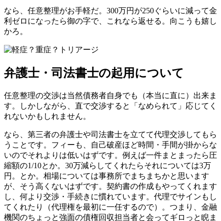
なら、任意整理がお手軽だ。300万円が250ぐらいに減って金
利ゼロになったら御の字で、これなら返せる。向こうも嬉し
かろ。
弁護士・司法書士の起用について
任意整理の交渉は当然債務者自身でも（本当に直に）出来ま
す。しかしながら、直で交渉すると「なめられて」応じてく
れないかもしれません。
なら、第三者の弁護士や司法書士を立てて代理交渉してもら
うことです。フィーも、自己破産ほど時間・手間が掛からな
いのでそれよりは低いはずです。例えば一件まとまったら圧
縮額の1/10とか。30万減らしてくれたらそれについては3万
円。とか。相場については事務所でまちまちかと思います
が、そう高くないはずです。契約書の作成もやってくれます
し、何より交渉・手続きに慣れています。代理でサインもし
てくれたり（代理権を最初に一任するので）。つまり、金融
機関のちょっと強面の債権回収担当者と会ってギロっと睨ま