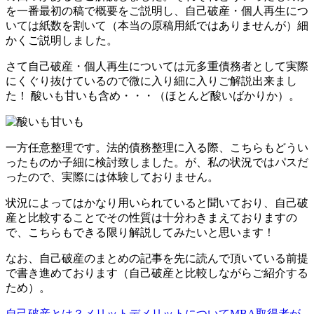
を一番最初の稿で概要をご説明し、自己破産・個人再生につ
いては紙数を割いて（本当の原稿用紙ではありませんが）細
かくご説明しました。
さて自己破産・個人再生については元多重債務者として実際
にくぐり抜けているので微に入り細に入りご解説出来まし
た！ 酸いも甘いも含め・・・（ほとんど酸いばかりか）。
一方任意整理です。法的債務整理に入る際、こちらもどうい
ったものか子細に検討致しました。が、私の状況ではパスだ
ったので、実際には体験しておりません。
状況によってはかなり用いられていると聞いており、自己破
産と比較することでその性質は十分わきまえておりますの
で、こちらもできる限り解説してみたいと思います！
なお、自己破産のまとめの記事を先に読んで頂いている前提
で書き進めております（自己破産と比較しながらご紹介する
ため）。
自己破産とは？メリットデメリットについてMBA取得者が