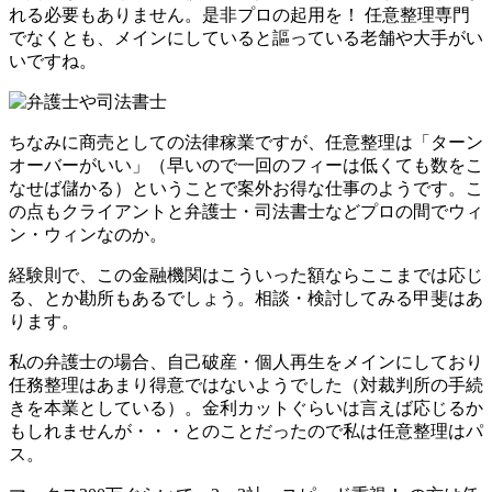
れる必要もありません。是非プロの起用を！ 任意整理専門
でなくとも、メインにしていると謳っている老舗や大手がい
いですね。
ちなみに商売としての法律稼業ですが、任意整理は「ターン
オーバーがいい」（早いので一回のフィーは低くても数をこ
なせば儲かる）ということで案外お得な仕事のようです。こ
の点もクライアントと弁護士・司法書士などプロの間でウィ
ン・ウィンなのか。
経験則で、この金融機関はこういった額ならここまでは応じ
る、とか勘所もあるでしょう。相談・検討してみる甲斐はあ
ります。
私の弁護士の場合、自己破産・個人再生をメインにしており
任務整理はあまり得意ではないようでした（対裁判所の手続
きを本業としている）。金利カットぐらいは言えば応じるか
もしれませんが・・・とのことだったので私は任意整理はパ
ス。