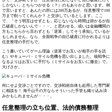
しかない」とちらつかせる（？）のもありかと思います。例
で言いますと、あんたの所には200万あるが、任意整理で100
万まで削ってくれんか？ と交渉しているとします。ここ
で、「そう明言はせずとも」応じないなら時間は掛かるが自
己破産しかないんで・・・。と思わせる。或いは金融機関の
方もこちらから言わずとも「逆算」してそう承知しているか
もしれません。なら、全面戦争の自己破産に行かれるよりは
任意整理の手打ちで。
こう書いていてゲーム理論（逆算でお互いが相手の手を読
む）やキューバ・ミサイル危機を思い出しました。核戦争に
なるよりはお互いに手打ち（ミサイルをお互いに撤去）で。
大げさか。
何にせよ交渉ごとですので、交渉戦術自体も起用した専門家
に相談を！ 海千山千の方ならそういった手管も織り込み済
みかもしれませんが・・・。
任意整理の立ち位置、法的債務整理