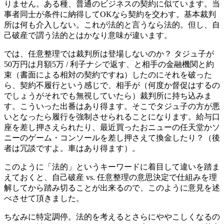
りません。ある種、普通のビジネスの契約に似ています。当
事者同士が条件に納得してOKなら契約を交わす。基本裁判
所は何も介入しない。これが法的と言うなら法的。但し、自
己破産で謂う法的とはかなり意味が違います。
では、任意整理では裁判所は登場しないのか？ タジュ子が
50万円は月額5万 / 利子ナシで返す、と相手の金融機関と約
束（書面による相対の契約ですね）したのにそれを破った
ら、契約不履行という感じで、相手が（何度か督促はするの
でしょうがそれでも無視していたら）裁判所に持ち込みま
す。こういった出番はあり得ます。そこでタジュ子の方が悪
いとなったら履行を強制させられることになります。給与口
座を差し押さえられたり、最近買ったおニューの任天堂かソ
ニーのゲーム・コンソールを差し押さえて換金したり？（後
者は冗談ですよ。車はあり得ます）。
このように「法的」というキーワードに着目して違いを踏ま
えておくと、自己破産 vs. 任意整理の意思決定で仕組みを理
解してから踏み切ることが出来るので、このように意見を述
べさせて頂きました。
ちなみに特定調停。法的を考えるとさらにややこしくなるの