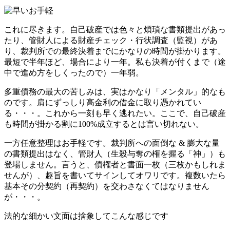
これに尽きます。自己破産では色々と煩瑣な書類提出があっ
たり、管財人による財産チェック・行状調査（監視）があ
り、裁判所での最終決着までにかなりの時間が掛かります。
最短で半年ほど、場合により一年。私も決着が付くまで（途
中で進め方をしくったので）一年弱。
多重債務の最大の苦しみは、実はかなり「メンタル」的なも
のです。肩にずっしり高金利の借金に取り憑かれてい
る・・・。これから一刻も早く逃れたい。ここで、自己破産
も時間が掛かる割に100%成立するとは言い切れない。
一方任意整理はお手軽です。裁判所への面倒な & 膨大な量
の書類提出はなく、管財人（生殺与奪の権を握る「神」）も
登場しません。言うと、債権者と書面一枚（三枚かもしれま
せんが）、趣旨を書いてサインしてオワリです。複数いたら
基本その分契約（再契約）を交わさなくてはなりません
が・・・。
法的な細かい文面は捨象してこんな感じです