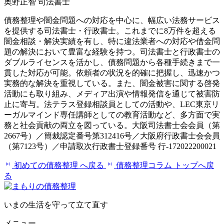
奥野正智 司法書士
債務整理や闇金問題への対応を中心に、幅広い法務サービス
を提供する司法書士・行政書士。これまでに8万件を超える
闇金相談・解決実績を有し、特に違法業者への対応や借金問
題の解決において豊富な経験を持つ。司法書士と行政書士の
ダブルライセンスを活かし、債務問題から各種手続きまで一
貫した対応が可能。依頼者の状況を的確に把握し、迅速かつ
実務的な解決を重視している。また、闇金被害に関する啓発
活動にも取り組み、メディア出演や情報発信を通じて被害防
止に寄与。法テラス登録相談員としての活動や、LEC東京リ
ーガルマインド専任講師としての教育活動など、多方面で実
務と社会貢献の両立を図っている。大阪司法書士会会員（第
2667号）／簡裁認定番号第312416号／大阪府行政書士会会員
（第7123号）／申請取次行政書士登録番号 行-172022200021
初めての債務整理 へ戻る
債務整理コラム トップへ戻
る
いまの生活を守って立て直す
メニュー