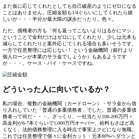
また仮に応じてくれたとしても自己破産のようにゼロになる
ことはありません。圧縮金額も1/4ぐらいにしてくれたら嬉
しいが・・・半分が最大限の譲歩だったり。色々。
ただ、債権者の方も「何も返ってこないよりはるかにマシ」
ということで金利だけはゼロにしてくれたり、少しは元本も
減らしてくれたりと案外応じてくれる場合も多いそうです。
一方で任意整理には応じない！ という金融機関（銀行より
個人ローンが本業のサラ金でしょうか）もあるようです
が・・・。ケース・バイ・ケースですね。
どういった人に向いているか？
私の場合、複数の金融機関（カードローン）・サラ金から借
り入れしていた「普通の多重債務者」でした。普通の多重債
務者って何だ・・・。ざっくり、一社当たり100-200万円 +
高金利が6-7本ぐらいで1,000万円オーバー。給料もさほど高
くなく、法的債務整理に入る時点で事実上クビになり無職。
これでは任意整理で個々に金利カット・元本80%へダウンと