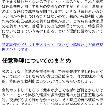
であまり触れたくないのですが・・・念のため。これも基本
は任意整理と同じで相対の交渉なのですが、司会者・調整役
のような感じで裁判所が関与します。いきなり裁判所がガン
ッと何かを押しつけることはないので、初めから裁判所が絡
むものの自己破産の法的とは意味が違い、こちらも任意整理
の法的寄りです。普通使うのは任意整理ですので、特定調停
についてはそういうものもある、という理解に留めておいて
下さい。
特定調停のメリットデメリット目立たない脇役だけど債務整
理のひとつです
任意整理についてのまとめ
私のような「普通の多重債務者」で任意整理で少し削ったぐ
らいではどうにもならない方は自己破産で。真の意味の「法
的」枠組みで裁判所にガツンと消してもらいましょう。
金利カットしてもらって元本が少しでも減れば何とかなりそ
う・・・という比較的軽症の多重債務者の方は任意整理も検
討。交渉がうまく行かなかったら、その時点で自己破産へ行
ってもいいですね。ここら辺は個々の状況が違うと思います