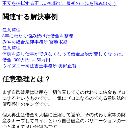
不安を払拭する正しい知識で、最初の一歩を踏み出そう
関連する解決事例
任意整理
8年にわたり悩み続けた借金を整理
みやち総合法律事務所 宮地 祐樹
任意整理
体調を崩し仕事ができなくなって借金返済が苦しくなった。
借金: 300万円 → 50万円
ウイズユー司法書士事務所 奥野正智
任意整理とは？
まず自己破産は財産を一切放棄してその代わりに借金もゼロ
にするというものです。一気にゼロになるのである意味法的
債務整理のキングです。
個人再生は借金を大幅に圧縮して返済。その代わり家等の財
産をキープしてヨイ。という自己破産のバリエーションの一
つと考えて良い仕組みです。